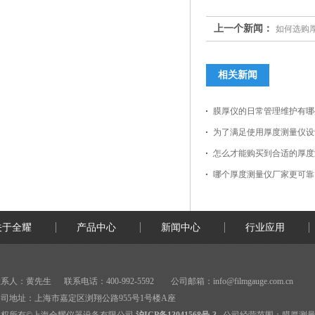
上一个新闻：
如何选购
相关新闻
膜厚仪的日常管理维护有哪
为了满足使用厚度测量仪设
怎么才能购买到合适的厚度
哪个厚度测量仪厂家更可靠
关于全耀
产品中心
新闻中心
行业应用
系人：黄先生 联系电话：400-992-5592 公司邮箱：
info@filmgauge.com.cn
司地址：上海市嘉定区浏翔公路955号1号楼A座