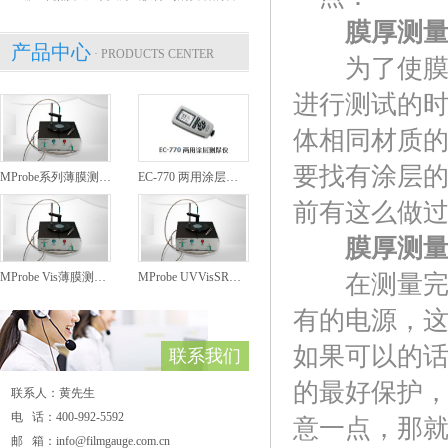
膜厚测
产品中心
· PRODUCTS CENTER
为了使膜厚
进行测试的
体相同材质
要找有涂层
MProbe系列薄膜测厚仪
EC-770 两用涂层测厚仪
前有这么做
膜厚测量
MProbe Vis薄膜测厚仪
MProbe UVVisSR薄膜测厚仪
在测量完毕
有的电源，
如果可以的
联系我们
的最好保护
联系人：黄先生
电 话：400-992-5592
意一点，那
邮 箱：info@filmgauge.com.cn