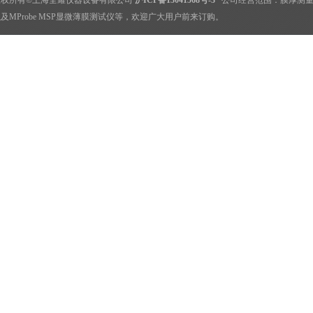
版权所有©上海全耀仪器设备有限公司
沪ICP备13041568号-3
公司经营范围：
膜厚测
及MProbe MSP显微薄膜测试仪等，欢迎广大用户前来订购。