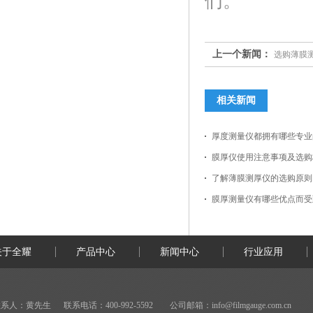
们。
上一个新闻：
选购薄膜
相关新闻
厚度测量仪都拥有哪些专业
膜厚仪使用注意事项及选购
了解薄膜测厚仪的选购原则
膜厚测量仪有哪些优点而受
关于全耀
产品中心
新闻中心
行业应用
系人：黄先生 联系电话：400-992-5592 公司邮箱：
info@filmgauge.com.cn