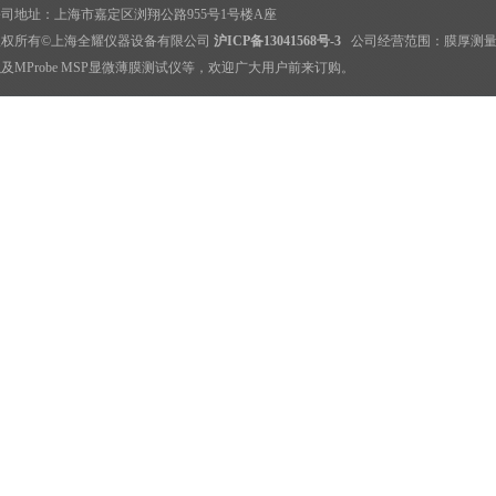
司地址：上海市嘉定区浏翔公路955号1号楼A座
版权所有©上海全耀仪器设备有限公司
沪ICP备13041568号-3
公司经营范围：
膜厚测
及MProbe MSP显微薄膜测试仪等，欢迎广大用户前来订购。