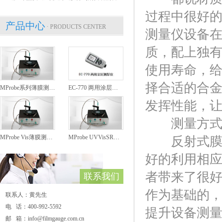
过程中很好
产品中心
· PRODUCTS CENTER
测量仪设备
质，配上独
使用寿命，
择合适的合
MProbe系列薄膜测厚仪
EC-770 两用涂层测厚仪
发挥性能，
测量方
MProbe Vis薄膜测厚仪
MProbe UVVisSR薄膜测厚仪
反射式膜厚
好的利用相
者带来了很
联系我们
作为基础的
联系人：黄先生
电 话：400-992-5592
提升设备测
邮 箱：info@filmgauge.com.cn