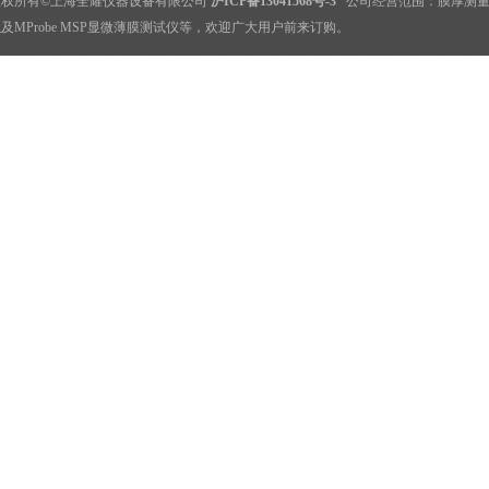
版权所有©上海全耀仪器设备有限公司
沪ICP备13041568号-3
公司经营范围：
膜厚测
及MProbe MSP显微薄膜测试仪等，欢迎广大用户前来订购。