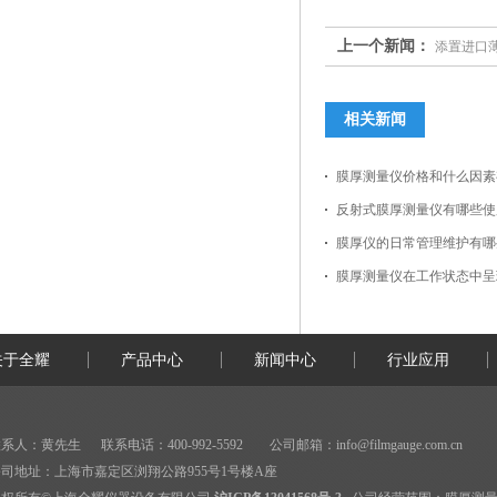
上一个新闻：
添置进口
相关新闻
膜厚测量仪价格和什么因素
反射式膜厚测量仪有哪些使
膜厚仪的日常管理维护有哪
膜厚测量仪在工作状态中呈
关于全耀
产品中心
新闻中心
行业应用
系人：黄先生 联系电话：400-992-5592 公司邮箱：
info@filmgauge.com.cn
司地址：上海市嘉定区浏翔公路955号1号楼A座