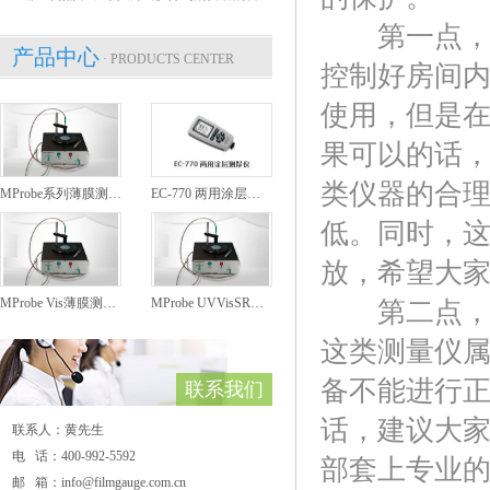
第一点，厚
产品中心
· PRODUCTS CENTER
控制好房间
使用，但是
果可以的话
类仪器的合
MProbe系列薄膜测厚仪
EC-770 两用涂层测厚仪
低。同时，
放，希望大
MProbe Vis薄膜测厚仪
MProbe UVVisSR薄膜测厚仪
第二点，存
这类测量仪
备不能进行
联系我们
话，建议大
联系人：黄先生
电 话：400-992-5592
部套上专业
邮 箱：info@filmgauge.com.cn