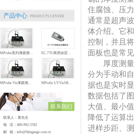
住腐蚀、压
产品中心
· PRODUCTS CENTER
通常是超声
体介绍。它
控制，并且
面板也是常
MProbe系列薄膜测厚仪
EC-770 两用涂层测厚仪
厚度测量仪
分为手动和
MProbe Vis薄膜测厚仪
MProbe UVVisSR薄膜测厚仪
据也是实时
数据包括了
大值、最小
联系我们
降低了运算
联系人：黄先生
电 话：400-992-5592
进样步距、
邮 箱：info@filmgauge.com.cn