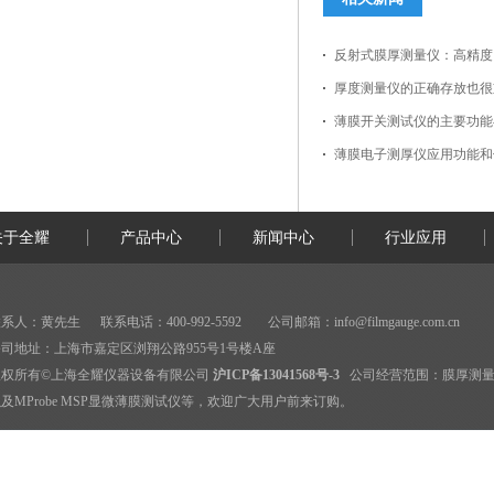
反射式膜厚测量仪：高精度
厚度测量仪的正确存放也很
薄膜开关测试仪的主要功能
薄膜电子测厚仪应用功能和
关于全耀
产品中心
新闻中心
行业应用
系人：黄先生 联系电话：400-992-5592 公司邮箱：
info@filmgauge.com.cn
司地址：上海市嘉定区浏翔公路955号1号楼A座
版权所有©上海全耀仪器设备有限公司
沪ICP备13041568号-3
公司经营范围：
膜厚测
及MProbe MSP显微薄膜测试仪等，欢迎广大用户前来订购。